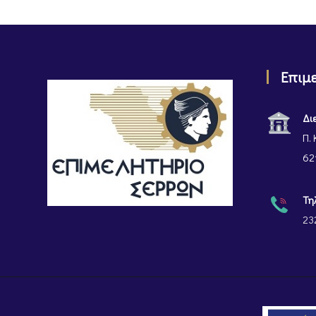
Επιμ
Δι
Π. 
62
Τη
23