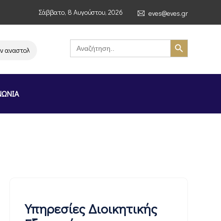
Σάββατο, 8 Αυγούστου, 2026
eves@eves.gr
Search Button
Search
for:
ναστολή λειτουργίας της αλυσίδας σούπερ μάρκετ MERE στην Ελλάδα – Επ
ΝΩΝΙΑ
Υπηρεσίες Διοικητικής