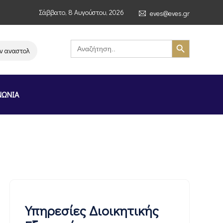
Σάββατο, 8 Αυγούστου, 2026
eves@eves.gr
Search Button
Search
for:
ναστολή λειτουργίας της αλυσίδας σούπερ μάρκετ MERE στην Ελλάδα – Επ
ΝΩΝΙΑ
Υπηρεσίες Διοικητικής