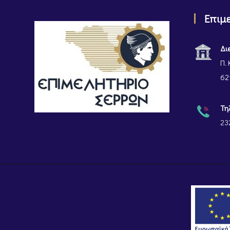
Επιμ
Δι
Π. 
62
Τη
23