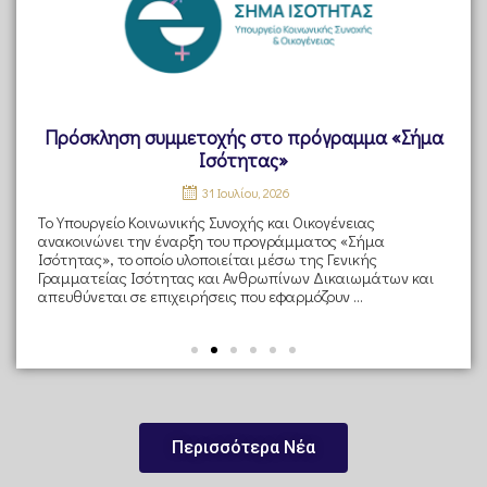
ς
Πρόσκληση συμμετοχής στο πρόγραμμα «Σήμα
Σ
ών
Ισότητας»
o
ς
31 Ιουλίου, 2026
ή
Tο Υπουργείο Κοινωνικής Συνοχής και Οικογένειας
ανακοινώνει την έναρξη του προγράμματος «Σήμα
Συ
Ισότητας», το οποίο υλοποιείται μέσω της Γενικής
δρ
Γραμματείας Ισότητας και Ανθρωπίνων Δικαιωμάτων και
30
ς
απευθύνεται σε επιχειρήσεις που εφαρμόζουν ...
πα
φρ
Περισσότερα Νέα