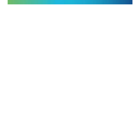
Προκηρύξεις -
Διαγωνισμοί
Πρόσκληση υποβολής οικονομικής
προσφοράς παροχής υπηρεσιών
Καθαριότητας του κτιρίου της έδρας
του Τελωνείου Σερρών.