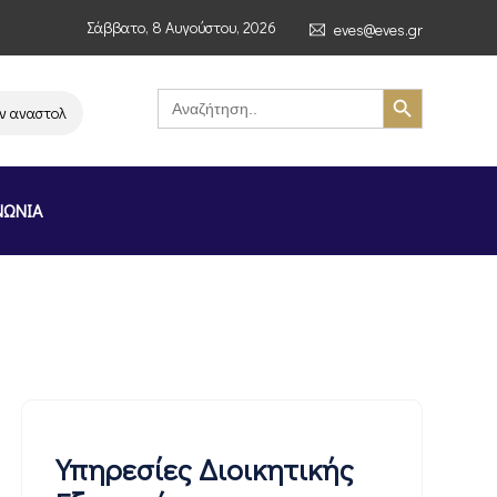
Σάββατο, 8 Αυγούστου, 2026
eves@eves.gr
Search Button
Search
for:
ναστολή λειτουργίας της αλυσίδας σούπερ μάρκετ MERE στην Ελλάδα – Επ
ΝΩΝΙΑ
Υπηρεσίες Διοικητικής