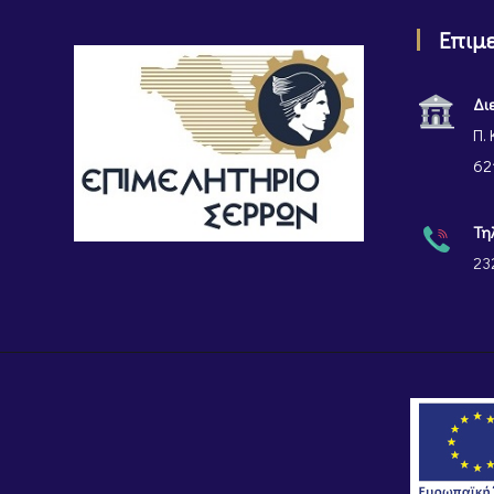
Επιμ
Δι
Π. 
62
Τη
23