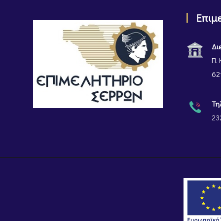
Επιμ
Δι
Π. 
62
Τη
23