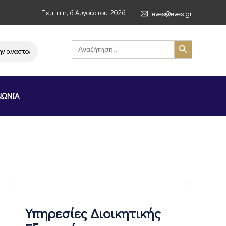
Πέμπτη, 6 Αυγούστου, 2026
eves@eves.gr
Search Button
Search
for:
αναστολή λειτουργίας της αλυσίδας σούπερ μάρκετ MERE στην Ελλάδα – Ε
ΝΩΝΙΑ
Υπηρεσίες Διοικητικής