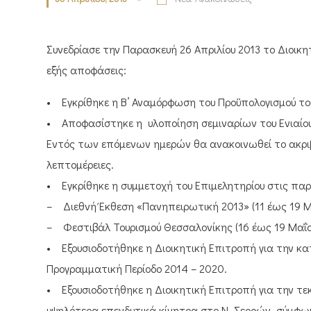
Συνεδρίασε την Παρασκευή 26 Απριλίου 2013 το Διοικη
εξής αποφάσεις:
• Εγκρίθηκε η Β’ Αναμόρφωση του Προϋπολογισμού του
• Αποφασίστηκε η υλοποίηση σεμιναρίων του Ενιαίου 
Εντός των επόμενων ημερών θα ανακοινωθεί το ακριβ
λεπτομέρειες.
• Εγκρίθηκε η συμμετοχή του Επιμελητηρίου στις πα
– Διεθνή Έκθεση «Πανηπειρωτική 2013» (11 έως 19 Μ
– Φεστιβάλ Τουρισμού Θεσσαλονίκης (16 έως 19 Μαΐο
• Εξουσιοδοτήθηκε η Διοικητική Επιτροπή για την κ
Προγραμματική Περίοδο 2014 – 2020.
• Εξουσιοδοτήθηκε η Διοικητική Επιτροπή για την τε
υψηλότερα επενδυτικά κίνητρα στο Ν. Σερρών, σύμφων