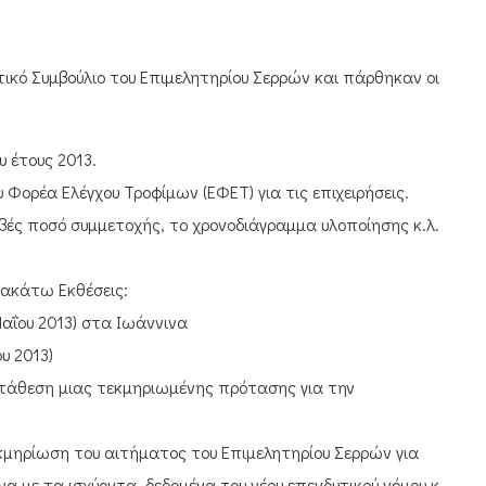
τικό Συμβούλιο του Επιμελητηρίου Σερρών και πάρθηκαν οι
 έτους 2013.
Φορέα Ελέγχου Τροφίμων (ΕΦΕΤ) για τις επιχειρήσεις.
ές ποσό συμμετοχής, το χρονοδιάγραμμα υλοποίησης κ.λ.π.
ρακάτω Εκθέσεις:
αΐου 2013) στα Ιωάννινα
υ 2013)
ατάθεση μιας τεκμηριωμένης πρότασης για την
κμηρίωση του αιτήματος του Επιμελητηρίου Σερρών για
α με τα ισχύοντα δεδομένα του νέου επενδυτικού νόμου και