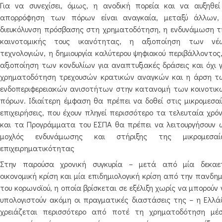
Για να συνεχίσει, όμως, η ανοδική πορεία και να αυξηθεί
απορρόφηση των πόρων είναι αναγκαία, μεταξύ άλλων,
διευκόλυνση πρόσβασης στη χρηματοδότηση, η ενδυνάμωση τ
καινοτομικής τους ικανότητας, η αξιοποίηση των νέ
τεχνολογιών, η δημιουργία καλύτερου ψηφιακού περιβάλλοντος,
αξιοποίηση των κονδυλίων για αναπτυξιακές δράσεις και όχι γ
χρηματοδότηση τρεχουσών κρατικών αναγκών και η άρση τ
ενδοπεριφερειακών ανισοτήτων στην κατανομή των κοινοτικ
πόρων. Ιδιαίτερη έμφαση θα πρέπει να δοθεί στις μικρομεσαί
επιχειρήσεις, που έχουν πληγεί περισσότερο τα τελευταία χρό
και τα Προγράμματα του ΕΣΠΑ θα πρέπει να λειτουργήσουν 
μοχλός ενδυνάμωσης και στήριξης της μικρομεσαί
επιχειρηματικότητας
Στην παρούσα χρονική συγκυρία – μετά από μία δεκαε
οικονομική κρίση και μία επιδημιολογική κρίση από την πανδη
του κορωνοϊού, η οποία βρίσκεται σε εξέλιξη χωρίς να μπορούν
υπολογιστούν ακόμη οι πραγματικές διαστάσεις της – η Ελλά
χρειάζεται περισσότερο από ποτέ τη χρηματοδότηση μέ