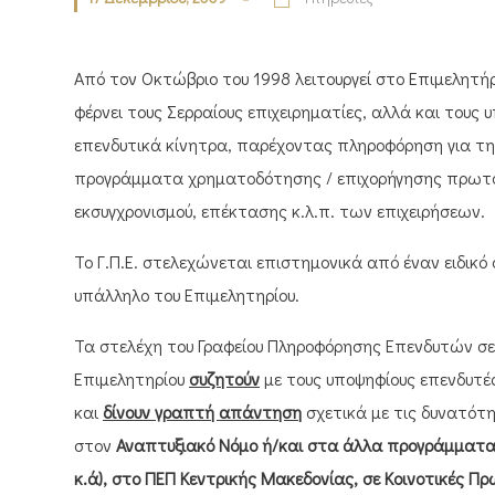
Από τον Οκτώβριο του 1998 λειτουργεί στο Επιμελητήρ
φέρνει τους Σερραίους επιχειρηματίες, αλλά και του
επενδυτικά κίνητρα, παρέχοντας πληροφόρηση για τ
προγράμματα χρηματοδότησης / επιχορήγησης πρωτογ
εκσυγχρονισμού, επέκτασης κ.λ.π. των επιχειρήσεων.
Το Γ.Π.Ε. στελεχώνεται επιστημονικά από έναν ειδικό
υπάλληλο του Επιμελητηρίου.
Τα στελέχη του Γραφείου Πληροφόρησης Επενδυτών σ
Επιμελητηρίου
συζητούν
με τους υποψηφίους επενδυτέ
και
δίνουν γραπτή απάντηση
σχετικά με τις δυνατότη
στον
Αναπτυξιακό Νόμο ή/και στα άλλα προγράμματα 
κ.ά), στο ΠΕΠ Κεντρικής Μακεδονίας, σε Κοινοτικές Π