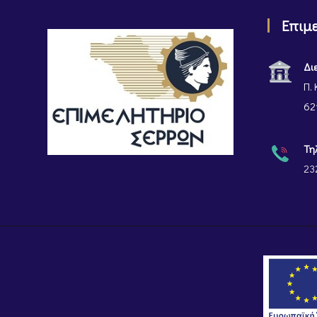
Επιμ
Δι
Π. 
62
Τη
23