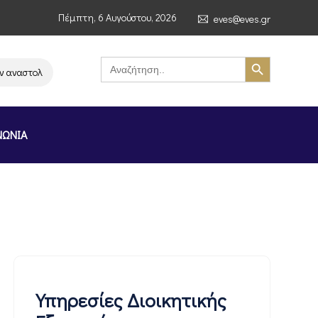
Πέμπτη, 6 Αυγούστου, 2026
eves@eves.gr
Search Button
Search
for:
ναστολή λειτουργίας της αλυσίδας σούπερ μάρκετ MERE στην Ελλάδα – Επ
ΝΩΝΙΑ
Υπηρεσίες Διοικητικής