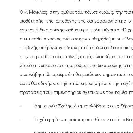
Ο κ. Μέγκλας, στην ομιλία του, τόνισε κυρίως, την 
υιοθέτησής της, αποδοχής της και εφαρμογής της από
απονομή δικαιοσύνης καθυστερεί πολύ (μέχρι και 12 χρ
συμπιεσθεί ο χρόνος εκδίκασης να οδηγηθούμε σε εύλ
επιβολής υπέρογκων τόκων μετά από καταδικαστικές 
επιχειρηματίες, διότι πολλές φορές είναι θύματα επ
βασιζόμενοι και στο ότι οι ρυθμοί της δικαιοσύνης στ
μεσολάβηση θεωρούμε ότι θα μειώσουν σημαντικά το
αυτό θα οδηγήσει στην αποσυμφόρηση και στην ταχύτ
προτάσεις του Επιμελητηρίου σχετικά με τον τομέα τη
– Δημιουργία Σχολής Διαμεσολάβησης στις Σέρρες
– Ταχύτερη διεκπεραίωση υποθέσεων από το Νομικ
– Ευρεία εφαρμογή της ηλεκτρονικής υπογραφής 