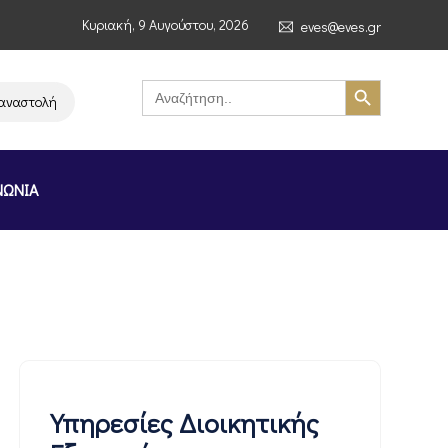
Κυριακή, 9 Αυγούστου, 2026
eves@eves.gr
Search Button
Search
for:
ολή λειτουργίας της αλυσίδας σούπερ μάρκετ MERE στην Ελλάδα – Επιστο
ΝΩΝΙΑ
Υπηρεσίες Διοικητικής