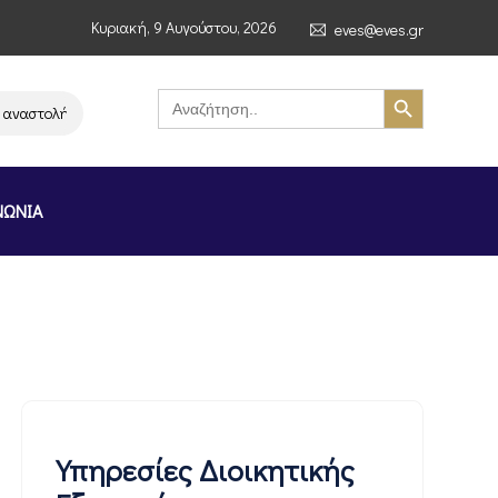
Κυριακή, 9 Αυγούστου, 2026
eves@eves.gr
Search Button
Search
for:
αστολή λειτουργίας της αλυσίδας σούπερ μάρκετ MERE στην Ελλάδα – Επι
ΝΩΝΙΑ
Υπηρεσίες Διοικητικής