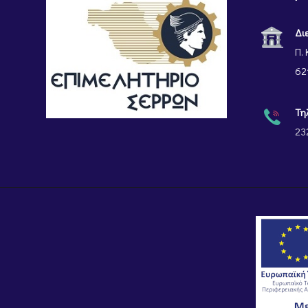
Δι
Π. 
62
Τη
23