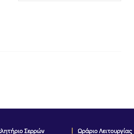
ελητήριο Σερρών
Ωράριο Λειτουργίας