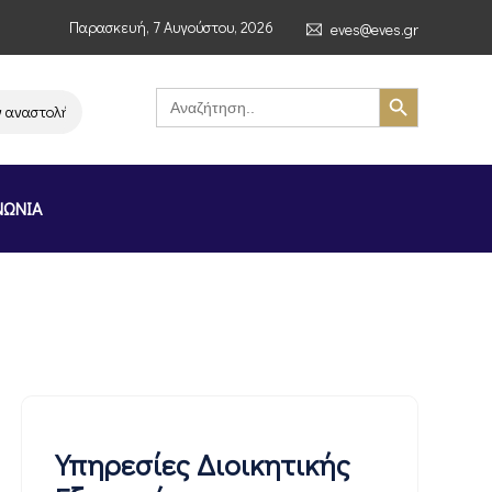
Παρασκευή, 7 Αυγούστου, 2026
eves@eves.gr
Search Button
Search
for:
ολή λειτουργίας της αλυσίδας σούπερ μάρκετ MERE στην Ελλάδα – Επιστ
ΝΩΝΙΑ
Υπηρεσίες Διοικητικής