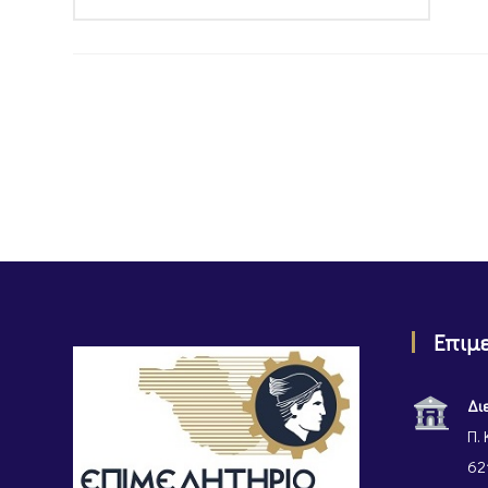
Επιμ
Δι
Π. 
62