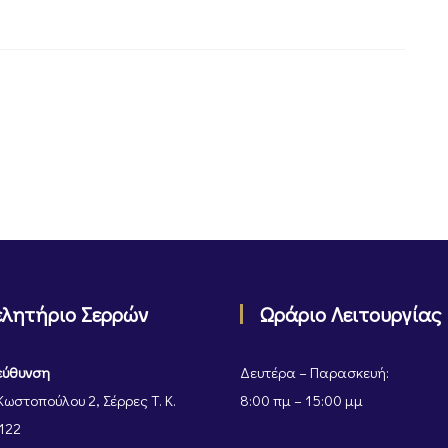
ελητήριο Σερρών
Ωράριο Λειτουργίας
εύθυνση
Δευτέρα – Παρασκευή:
Κωστοπούλου 2, Σέρρες Τ. Κ.
8:00 πμ – 15:00 μμ
122