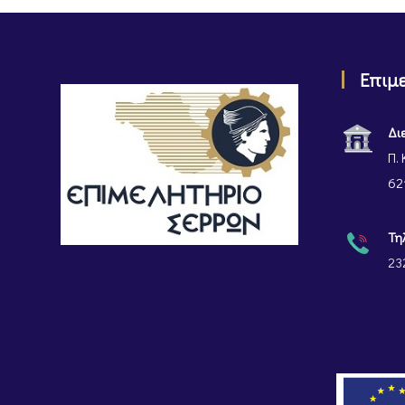
Επιμ
Δι
Π. 
62
Τη
23