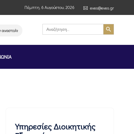
Πέμπτη, 6 Αυγούστου, 2026
eves@eves.gr
Search Button
Search
for:
αστολή λειτουργίας της αλυσίδας σούπερ μάρκετ MERE στην Ελλάδα – Επι
ΝΩΝΙΑ
Υπηρεσίες Διοικητικής