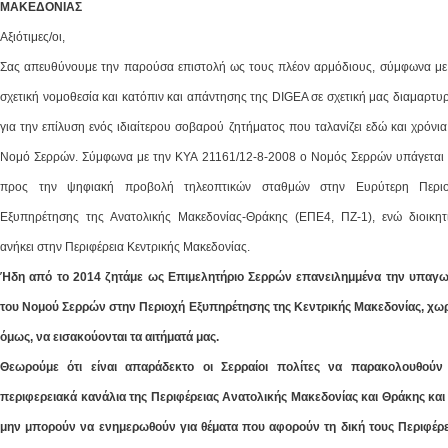
ΜΑΚΕΔΟΝΙΑΣ
Αξιότιμες/οι,
Σας απευθύνουμε την παρούσα επιστολή ως τους πλέον αρμόδιους, σύμφωνα με
σχετική νομοθεσία και κατόπιν και απάντησης της DIGEA σε σχετική μας διαμαρτυρ
για την επίλυση ενός ιδιαίτερου σοβαρού ζητήματος που ταλανίζει εδώ και χρόνια
Νομό Σερρών. Σύμφωνα με την ΚΥΑ 21161/12-8-2008 ο Νομός Σερρών υπάγεται
προς την ψηφιακή προβολή τηλεοπτικών σταθμών στην Ευρύτερη Περι
Εξυπηρέτησης της Ανατολικής Μακεδονίας-Θράκης (ΕΠΕ4, ΠΖ-1), ενώ διοικητ
ανήκει στην Περιφέρεια Κεντρικής Μακεδονίας.
Ήδη από το 2014 ζητάμε ως Επιμελητήριο Σερρών επανειλημμένα την υπαγ
του Νομού Σερρών στην Περιοχή Εξυπηρέτησης της Κεντρικής Μακεδονίας, χωρ
όμως, να εισακούονται τα αιτήματά μας.
Θεωρούμε ότι είναι απαράδεκτο οι Σερραίοι πολίτες να παρακολουθούν
περιφερειακά κανάλια της Περιφέρειας Ανατολικής Μακεδονίας και Θράκης και
μην μπορούν να ενημερωθούν για θέματα που αφορούν τη δική τους Περιφέρε