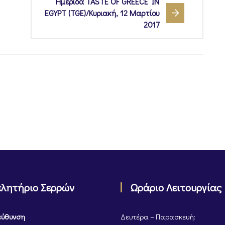
Hμερίδα TASTE OF GREECE IN
EGYPT (TGE)/Κυριακή, 12 Μαρτίου
2017
ελητήριο Σερρών
Ωράριο Λειτουργίας
εύθυνση
Δευτέρα – Παρασκευή: