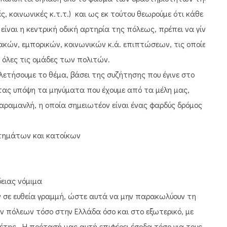
ές, κοινωνικές κ.τ.τ.) και ως εκ τούτου θεωρούμε ότι κάθε
ναι η κεντρική οδική αρτηρία της πόλεως, πρέπει να γίνει
κών, εμπορικών, κοινωνικών κ.ά. επιπτώσεων, τις οποίες
ε όλες τις ομάδες των πολιτών.
λετήσουμε το θέμα, βάσει της συζήτησης που έγινε στο
ντας υπόψη τα μηνύματα που έχουμε από τα μέλη μας,
Καραμανλή, η οποία σημειωτέον είναι ένας φαρδύς δρόμος
στημάτων και κατοίκων
δειας νόμιμα
 σε ευθεία γραμμή, ώστε αυτά να μην παρακωλύουν τη
 πόλεων τόσο στην Ελλάδα όσο και στο εξωτερικό, με
έτης. Η πρότασή μας αυτή επιφέρει έσοδα τόσο για τους