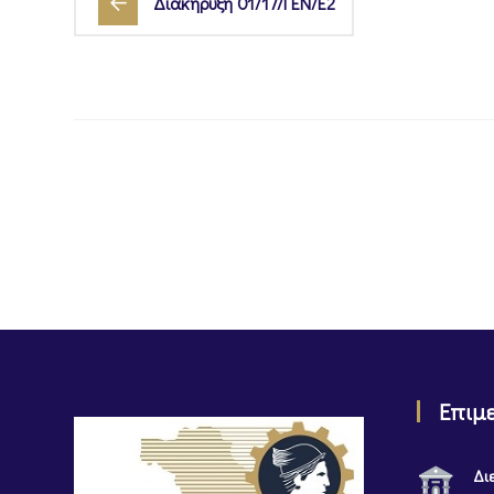
Διακήρυξη 01/17/ΓΕΝ/Ε2
Επιμ
Δι