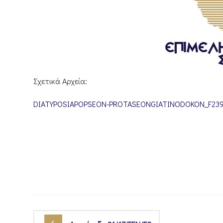
Σχετικά Αρχεία:
DIATYPOSIAPOPSEON-PROTASEONGIATINODOKON_F2398.