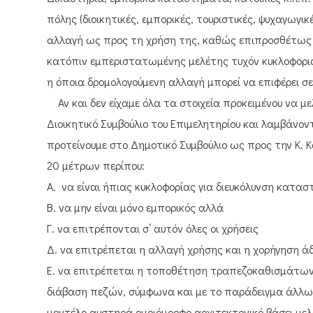
πόλης (διοικητικές, εμπορικές, τουριστικές, ψυχαγωγικ
αλλαγή ως προς τη χρήση της, καθώς επιπροσθέτως εί
κατόπιν εμπεριστατωμένης μελέτης τυχόν κυκλοφορια
η όποια δρομολογούμενη αλλαγή μπορεί να επιφέρει σ
Αν και δεν είχαμε όλα τα στοιχεία προκειμένου να με
Διοικητικό Συμβούλιο του Επιμελητηρίου και λαμβάνο
προτείνουμε στο Δημοτικό Συμβούλιο ως προς την Κ. 
20 μέτρων περίπου:
Α. να είναι ήπιας κυκλοφορίας για διευκόλυνση κατα
B. να μην είναι μόνο εμπορικός αλλά
Γ. να επιτρέπονται σ’ αυτόν όλες οι χρήσεις
Δ. να επιτρέπεται η αλλαγή χρήσης και η χορήγηση ά
Ε. να επιτρέπεται η τοποθέτηση τραπεζοκαθισμάτων
διάβαση πεζών, σύμφωνα και με το παράδειγμα άλλων
μοντέλο αυστηρά ομοιόμορφο αρχιτεκτονικό βάσει μελ