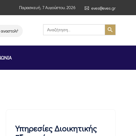
Παρασκευή, 7 Αυγούστου, 2026
eves@eves.gr
Search Button
Search
for:
αστολή λειτουργίας της αλυσίδας σούπερ μάρκετ MERE στην Ελλάδα – Επι
ΝΩΝΙΑ
Υπηρεσίες Διοικητικής