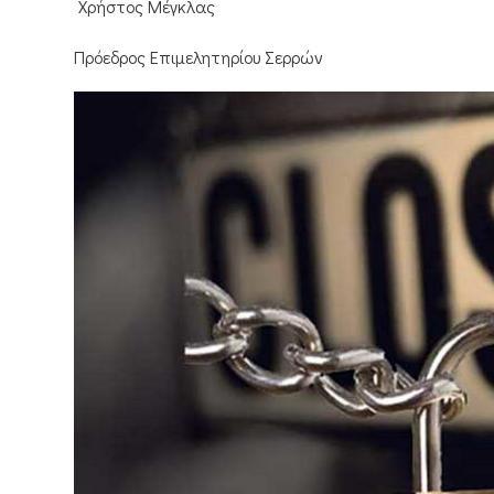
Χρήστος Μέγκλας
Πρόεδρος Επιμελητηρίου Σερρών