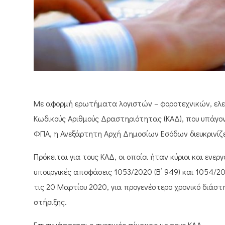
Με αφορμή ερωτήματα λογιστών – φοροτεχνικών, ελε
Κωδικούς Αριθμούς Δραστηριότητας (ΚΑΔ), που υπάγ
ΦΠΑ, η Ανεξάρτητη Αρχή Δημοσίων Εσόδων διευκρινίζε
Πρόκειται για τους ΚΑΔ, οι οποίοι ήταν κύριοι και εν
υπουργικές αποφάσεις 1053/2020 (Β’ 949) και 1054/2
τις 20 Μαρτίου 2020, για προγενέστερο χρονικό διάσ
στήριξης.
Επισυνάπτεται ο σχετικός πίνακας με τους ΚΑΔ.