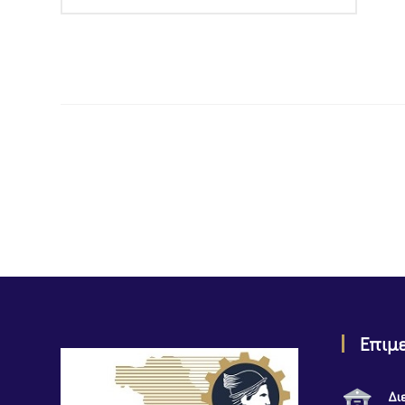
Επιμ
Δι