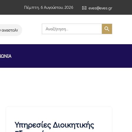
Πέμπτη, 6 Αυγούστου, 2026
eves@eves.gr
Search Button
Search
for:
τολή λειτουργίας της αλυσίδας σούπερ μάρκετ MERE στην Ελλάδα – Επιστ
ΝΩΝΙΑ
Υπηρεσίες Διοικητικής