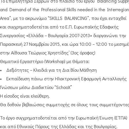
Το Επιμελητήριο Σερρών στο πλαίσιο του έργου “Balancing Suppl
and Demand of the Professional Skills needed in the Interregion
Area”, με το ακρωνύμιο “SKILLS BALANCING”, που έχει ενταχθεί
και συγχρηματοδοτείται από το Ε.Π. Ευρωπαϊκής Εδαφικής
Συνεργασίας «Ελλάδα – Βουλγαρία 2007-2013» διοργανώνει την
Παρασκευή 27 Νοεμβρίου 2015, και ώρα 10:00 – 12:00 το μεσημ
στην Αίθουσα ‘Γεώργιος Χρηστίδης’ (3ος όροφος)
Θεματικό Εργαστήριο (Workshop) με Θέματα:
• Δεξιότητες – Κλειδιά για τη Δια Βίου Μάθηση
• Εκπαίδευση πάνω στην Ηλεκτρονική Εφαρμογή Ανταλλαγής
Γνώσεων μέσω Διαδικτύου “SchooX”
Η είσοδος είναι ελεύθερη.
Θα δοθούν βεβαιώσεις συμμετοχής σε όλους τους συμμετέχοντες
Το έργο συγχρηματοδοτείται από την Ευρωπαϊκή Ένωση (ΕΤΠΑ)
και από Εθνικούς Πόρους της Ελλάδας και της Βουλγαρίας.