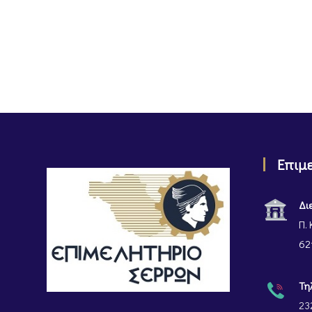
Επιμ
Δι
Π. 
62
Τη
23