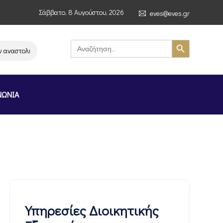
Σάββατο, 8 Αυγούστου, 2026
eves@eves.gr
Search Button
Search
for:
στολή λειτουργίας της αλυσίδας σούπερ μάρκετ MERE στην Ελλάδα – Επισ
ΝΩΝΙΑ
Υπηρεσίες Διοικητικής