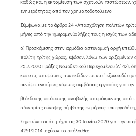
καθώς και η εκταμίευση των σχετικών πιστώσεων, χ
ενημερότητας από τον χρηματοδοτούμενο.
Σύμφωνα με το άρθρο 24 «Απασχόληση πολιτών τρίτω
μήνες από την ημερομηνία λήξης τους η ισχύς των αδε
α) Προσκόμισης στην αρμόδια αστυνομική αρχή υπεύθυ
πολίτη τρίτης χώρας, εφόσον, λόγω των οριζομένων σ
25.2.2020 Πράξης Νομοθετικού Περιεχομένου (Α΄ 42), ό
και στις αποφάσεις που εκδίδονται κατ΄ εξουσιοδότηση
συνάψει εγκαίρως νόμιμες συμβάσεις εργασίας για τ
β) έκδοσης απόφασης αναβολής απομάκρυνσης από την
αδυναμίας σύναψης σύμβασης εκ μέρους του εργοδότη
Σημειώνεται ότι μέχρι τις 30 Ιουνίου 2020 για την υπ
4251/2014 ισχύουν τα ακόλουθα: