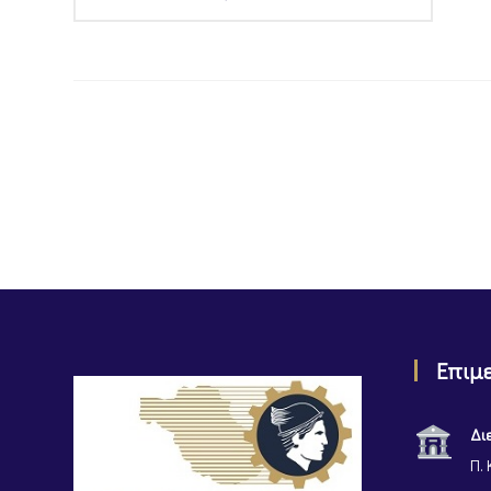
Επιμ
Δι
Π. 