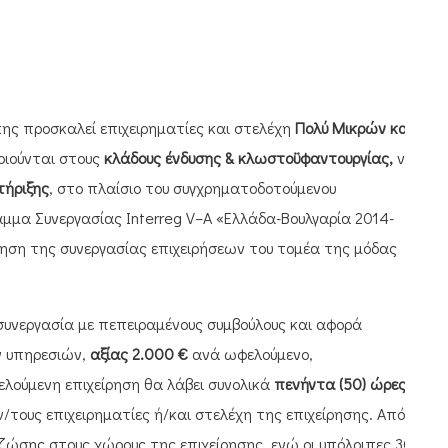
κης προσκαλεί επιχειρηματίες και στελέχη
Πολύ Μικρών και
ιούνται στους
κλάδους ένδυσης & κλωστοϋφαντουργίας,
να
τήριξης
, στο πλαίσιο του συγχρηματοδοτούμενου
αμμα Συνεργασίας
Interreg V
–
A
«Ελλάδα-Βουλγαρία 2014-
ηση της συνεργασίας επιχειρήσεων του τομέα της μόδας
 συνεργασία με πεπειραμένους συμβούλους και αφορά
ν υπηρεσιών,
αξίας 2.000 €
ανά ωφελούμενο,
λούμενη επιχείρηση θα λάβει συνολικά
πενήντα (50) ώρες
ν/τους επιχειρηματίες ή/και στελέχη της επιχείρησης. Από
 ζώσης στους χώρους της επιχείρησης, ενώ οι υπόλοιπες 30