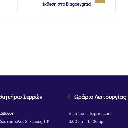
έκθεση στο Blagoevgrad
ελητήριο Σερρών
Ωράριο Λειτουργίας
εύθυνση
Δευτέρα – Παρασκευή:
Κωστοπούλου 2, Σέρρες Τ. Κ.
8:00 πμ – 15:00 μμ