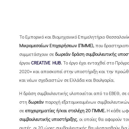
Το Εμπορικό και Βιομηχανικό Επιμελητήριο Θεσσαλονί
Μικρομεσαίων Επιχειρήσεων (ΠΜΜΕ),
που δραστηριοπο
συμμετάσχουν σε
δωρεάν δράση συμβουλευτικής υποσ
έργου
CREATIVE HUB
.
Το έργο έχει ενταχθεί στο
Πρόγρ
2020» και αποσκοπεί στην υποστήριξη και την προώθ
και νέων σχεδιαστών σε Ελλάδα και Βουλγαρία.
Η δράση συμβουλευτικής υλοποιείται από το ΕΒΕΘ, σε
στη
δωρεάν
παροχή εξατομικευμένων συμβουλευτικώ
σε
επιχειρηματίες ή/και στελέχη 20 ΠΜΜΕ.
Η κάθε ωφε
συμβουλευτικής υποστήριξης
, οι οποίες θα αφορούν το
αυτές, οι 20 ώρες συμβουλευτικής θα υλοποιηθούν δια