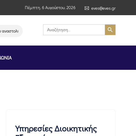
Πέμπτη, 6 Αυγούστου, 2026
eves@eves.gr
Search Button
Search
for:
ναστολή λειτουργίας της αλυσίδας σούπερ μάρκετ MERE στην Ελλάδα – Επ
ΝΩΝΙΑ
Υπηρεσίες Διοικητικής