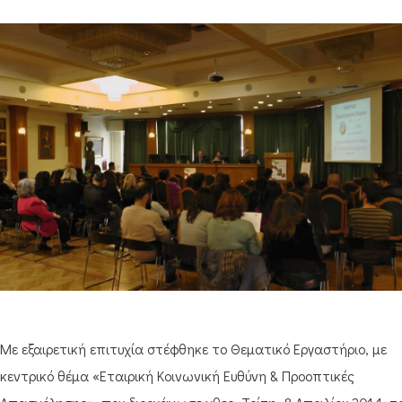
Με εξαιρετική επιτυχία στέφθηκε το Θεματικό Εργαστήριο, με
κεντρικό θέμα «Εταιρική Κοινωνική Ευθύνη & Προοπτικές