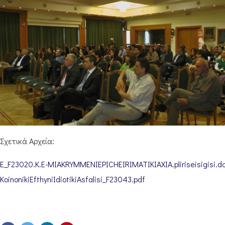
Σχετικά Αρχεία:
E_F23020.K.E-MIAKRYMMENIEPICHEIRIMATIKIAXIA.pliriseisigisi.d
KoinonikiEfthyniIdiotikiAsfalisi_F23043.pdf