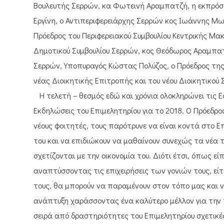
Βουλευτής Σερρών, κα Φωτεινή Αραμπατζή, η εκπρόσ
Εργίνη, ο Αντιπεριφερειάρχης Σερρών κος Ιωάννης Μω
Πρόεδρος του Περιφερειακού Συμβουλίου Κεντρικής Μα
Δημοτικού Συμβουλίου Σερρών, κος Θεόδωρος Αραμπατ
Σερρών, Υποπυραγός Κώστας Πολύζος, ο Πρόεδρος τη
νέας Διοικητικής Επιτροπής και του νέου Διοικητικού 
Η τελετή – θεσμός εδώ και χρόνια ολοκληρώνει τις Εο
Εκδηλώσεις του Επιμελητηρίου για το 2018. Ο Πρόεδρ
νέους φοιτητές, τους παρότρυνε να είναι κοντά στο Επ
του και να επιδιώκουν να μαθαίνουν συνεχώς τα νέα 
σχετίζονται με την οικονομία του. Διότι έτσι, όπως είπ
αναπτύσσοντας τις επιχειρήσεις των γονιών τους, εί
τους, θα μπορούν να παραμένουν στον τόπο μας και ν
ανάπτυξη χαράσσοντας ένα καλύτερο μέλλον για την 
σειρά από δραστηριότητες του Επιμελητηρίου σχετικές