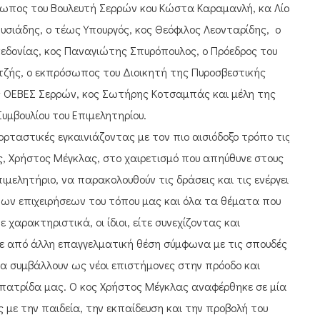
ωπος του Βουλευτή Σερρών κου Κώστα Καραμανλή, κα Λία
υσιάδης, ο τέως Υπουργός, κος Θεόφιλος Λεονταρίδης, ο
κεδονίας, κος Παναγιώτης Σπυρόπουλος, ο Πρόεδρος του
ζής, ο εκπρόσωπος του Διοικητή της Πυροσβεστικής
ς ΟΕΒΕΣ Σερρών, κος Σωτήρης Κοτσαμπάς και μέλη της
Συμβουλίου του Επιμελητηρίου.
ρταστικές εγκαινιάζοντας με τον πιο αισιόδοξο τρόπο τις
ος, Χρήστος Μέγκλας, στο χαιρετισμό που απηύθυνε στους
ιμελητήριο, να παρακολουθούν τις δράσεις και τις ενέργειές
των επιχειρήσεων του τόπου μας και όλα τα θέματα που
ε χαρακτηριστικά, οι ίδιοι, είτε συνεχίζοντας και
τε από άλλη επαγγελματική θέση σύμφωνα με τις σπουδές
α συμβάλλουν ως νέοι επιστήμονες στην πρόοδο και
πατρίδα μας. Ο κος Χρήστος Μέγκλας αναφέρθηκε σε μία
 με την παιδεία, την εκπαίδευση και την προβολή του