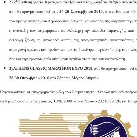
η
2)
2
Έκθεση για το Κρέας και τα Προϊόντα του, «από το στάβλο στο πιάτ
που θα πραγματοποιηθεί στις
24-26 Σεπτεμβρίου 2010,
στο εκθεσιακό κέν
του πρώην Ανατολικού Αεροδρομίου Αθηνών και σκοπός της διοργάνωσης εί
η ανάδειξη των επιχειρήσεων σε ολόκληρη την αλυσίδα παραγωγής, από 
εκτροφή ζώων, τη μεταφορά αυτών, τις σφαγειοτεχνικές εγκαταστάσεις, 
παραγωγή κρέατος και προϊόντων του, τη διακίνηση, τη συντήρηση, την πώλ
έως και την προετοιμασία αυτού του αγαθού στο πιάτο του καταναλωτή.
3)
ATHENS
CLASSIC
MARATHON
EXPO
2010,
που θα πραγματοποιηθεί σ
28-30 Οκτωβρίου
2010 στο Ζάππειο Μέγαρο Αθηνών.
Παρακαλούνται οι επιχειρηματίες-μέλη του Επιμελητηρίου Σερρών που ενδιαφέρον
να δηλώσουν συμμετοχή έως τις 10/9//2009 στο τηλέφωνο 23210 99726, κα Τσιαρ