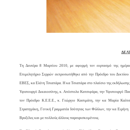
ΔΕΛ
Τη Δευτέρα 8 Μαρτίου 2010, με αφορμή τον εορτασμό της ημέρα
Επιμελητήριο Σερρών εκπροσωπήθηκε από την Πρόεδρο του Δικτύου 
ΕΒΕΣ, κα Ελένη Τσιαπάρα. Η κα Τσιαπάρα στο πλαίσιο της εκδήλωσης 
Υφυπουργό Δικαιοσύνης, κ. Απόστολο Κατσιφάρα, την Υφυπουργό Παι
τον Πρόεδρο Κ.Ε.Ε.Ε., κ. Γεώργιο Κασιμάτη, την κα Μαρία Καλτ
Στρατηγάκη, Γενική Γραμματέα Ισότητας των Φύλλων, την κα Ειρήνη Κ
Βρυξέλες και με πολλούς άλλους παρευρισκομένους.