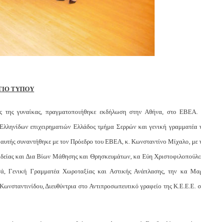
ΤΙΟ ΤΥΠΟΥ
ς της γυναίκας, πραγματοποιήθηκε εκδήλωση στην Αθήνα, στο ΕΒΕΑ. Το
Ελληνίδων επιχειρηματιών Ελλάδος τμήμα Σερρών και γενική γραμματέα του
αυτής συναντήθηκε με τον Πρόεδρο του ΕΒΕΑ, κ. Κωνσταντίνο Μίχαλο, με τον
δείας και Δια Βίων Μάθησης και Θρησκευμάτων, κα Εύη Χριστοφιλοπούλου ,
σά, Γενική Γραμματέα Χωροταξίας και Αστικής Ανάπλασης, την κα Μαρία
ωνσταντινίδου, Διευθύντρια στο Αντιπροσωπευτικό γραφείο της Κ.Ε.Ε.Ε. στις