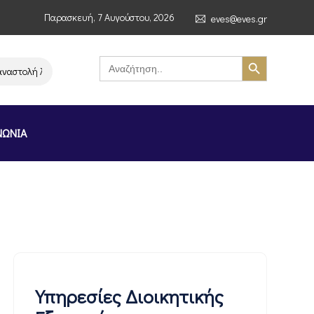
Παρασκευή, 7 Αυγούστου, 2026
eves@eves.gr
Search Button
Search
for:
ή λειτουργίας της αλυσίδας σούπερ μάρκετ MERE στην Ελλάδα – Επιστολή
ΝΩΝΙΑ
Υπηρεσίες Διοικητικής