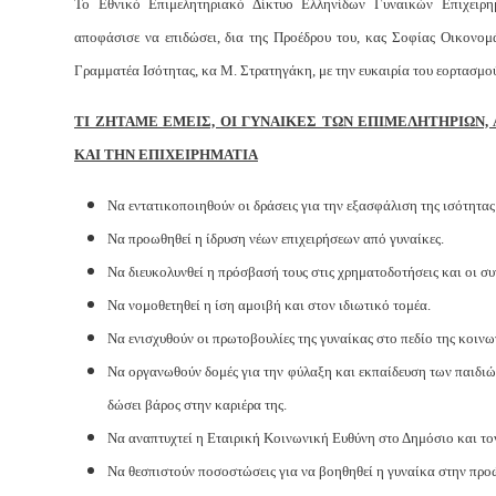
Το Εθνικό Επιμελητηριακό Δίκτυο Ελληνίδων Γυναικών Επιχειρη
αποφάσισε να επιδώσει, δια της Προέδρου του, κας Σοφίας Οικονομ
Γραμματέα Ισότητας, κα Μ. Στρατηγάκη, με την ευκαιρία του εορτασμού
ΤΙ ΖΗΤΑΜΕ ΕΜΕΙΣ, ΟΙ ΓΥΝΑΙΚΕΣ ΤΩΝ ΕΠΙΜΕΛΗΤΗΡΙΩΝ,
ΚΑΙ ΤΗΝ ΕΠΙΧΕΙΡΗΜΑΤΙΑ
Να εντατικοποιηθούν οι δράσεις για την εξασφάλιση της ισότητας
Να προωθηθεί η ίδρυση νέων επιχειρήσεων από γυναίκες.
Να διευκολυνθεί η πρόσβασή τους στις χρηματοδοτήσεις και οι συν
Να νομοθετηθεί η ίση αμοιβή και στον ιδιωτικό τομέα.
Να ενισχυθούν οι πρωτοβουλίες της γυναίκας στο πεδίο της κοινω
Να οργανωθούν δομές για την φύλαξη και εκπαίδευση των παιδιών
δώσει βάρος στην καριέρα της.
Να αναπτυχτεί η Εταιρική Κοινωνική Ευθύνη στο Δημόσιο και τον
Να θεσπιστούν ποσοστώσεις για να βοηθηθεί η γυναίκα στην προώθ