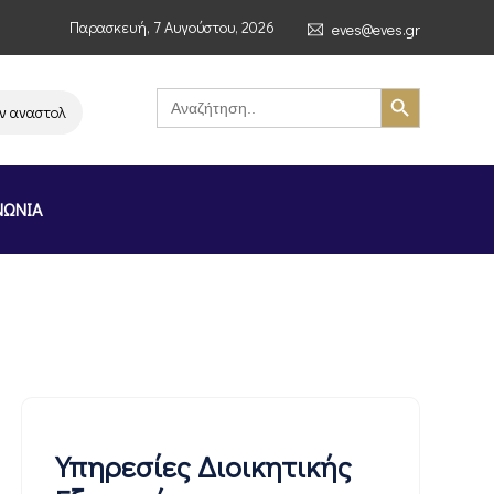
Παρασκευή, 7 Αυγούστου, 2026
eves@eves.gr
Search Button
Search
for:
αστολή λειτουργίας της αλυσίδας σούπερ μάρκετ MERE στην Ελλάδα – Επ
ΝΩΝΙΑ
Υπηρεσίες Διοικητικής