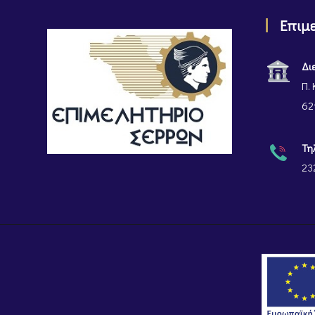
Επιμ
Δι
Π. 
62
Τη
23