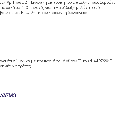
024 Αρ. Πρωτ. 2 Η Εκλογική Επιτροπή του Επιμελητηρίου Σερρών,
παρακάτω: 1. Οι εκλογές για την ανάδειξη μελών του νέου
βουλίου του Επιμελητηρίου Σερρών, η διενέργεια ...
ει ότι σύμφωνα με την παρ. 6 του άρθρου 73 του Ν. 4497/2017
κ νέου- ο τρόπος ...
ΔΥΑΣΜΟ