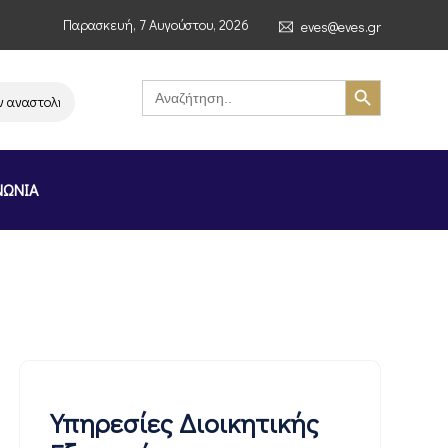
Παρασκευή, 7 Αυγούστου, 2026
eves@eves.gr
Search Button
Search
for:
αστολή λειτουργίας της αλυσίδας σούπερ μάρκετ MERE στην Ελλάδα – Επ
ΝΩΝΙΑ
Υπηρεσίες Διοικητικής