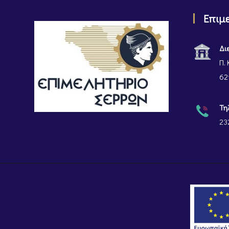
Επιμ
Δι
Π. 
62
Τη
23