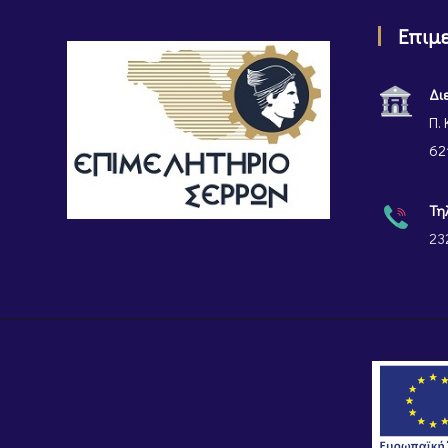
Επιμ
Δι
Π. 
62
Τη
23