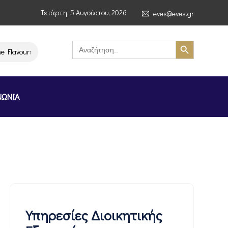
Τετάρτη, 5 Αυγούστου, 2026
eves@eves.gr
Search Button
Search
for:
avours of Greece Stockholm Greek Month» (4–7/11/2026, Στοκχόλμη)
ΝΩΝΙΑ
Υπηρεσίες Διοικητικής