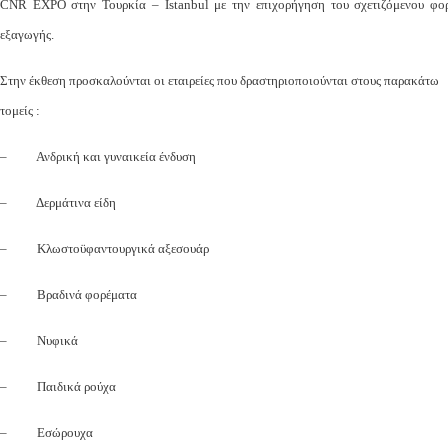
CNR EXPO στην Τουρκία – Istanbul με την επιχορήγηση του σχετιζόμενου φο
εξαγωγής.
Στην έκθεση προσκαλούνται οι εταιρείες που δραστηριοποιούνται στους παρακάτω
τομείς :
– Ανδρική και γυναικεία ένδυση
– Δερμάτινα είδη
– Κλωστοϋφαντουργικά αξεσουάρ
– Βραδινά φορέματα
– Νυφικά
– Παιδικά ρούχα
– Εσώρουχα