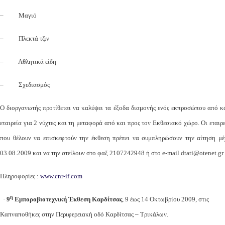
– Μαγιό
– Πλεκτά τζιν
– Αθλητικά είδη
– Σχεδιασμός
Ο διοργανωτής προτίθεται να καλύψει τα έξοδα διαμονής ενός εκπροσώπου από κ
εταιρεία για 2 νύχτες και τη μεταφορά από και προς τον Εκθεσιακό χώρο. Οι εταιρε
που θέλουν να επισκεφτούν την έκθεση πρέπει να συμπληρώσουν την αίτηση μέ
03.08.2009 και να την στείλουν στο φαξ 2107242948 ή στο e-mail dtati@otenet.gr
Πληροφορίες :
www.cnr-if.com
η
·
9
Εμποροβιοτεχνική Έκθεση Καρδίτσας
, 9 έως 14 Οκτωβρίου 2009, στις
Καπναποθήκες στην Περιφερειακή οδό Καρδίτσας – Τρικάλων.