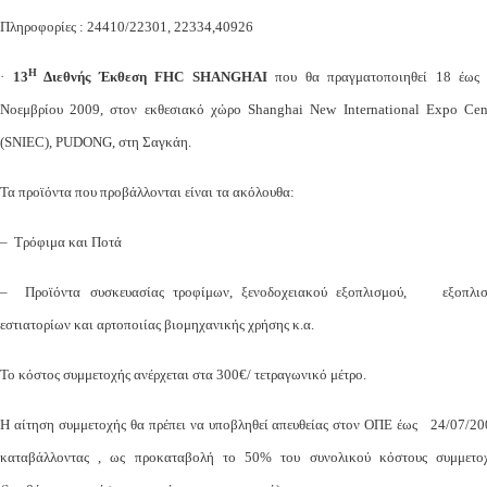
Πληροφορίες : 24410/22301, 22334,40926
Η
·
13
Διεθνής Έκθεση
FHC
SHANGHAI
που θα πραγματοποιηθεί 18 έως
Νοεμβρίου 2009, στον εκθεσιακό χώρο Shanghai New International Expo Cen
(SNIEC), PUDONG, στη Σαγκάη.
Τα προϊόντα που προβάλλονται είναι τα ακόλουθα:
– Τρόφιμα και Ποτά
– Προϊόντα συσκευασίας τροφίμων, ξενοδοχειακού εξοπλισμού, εξοπλι
εστιατορίων και αρτοποιίας βιομηχανικής χρήσης κ.α.
Το κόστος συμμετοχής ανέρχεται στα 300€/ τετραγωνικό μέτρο.
Η αίτηση συμμετοχής θα πρέπει να υποβληθεί απευθείας στον ΟΠΕ έως 24/07/20
καταβάλλοντας , ως προκαταβολή το 50% του συνολικού κόστους συμμετο