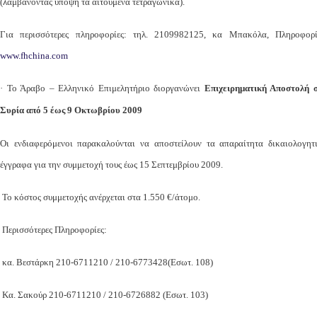
(λαμβάνοντας υπόψη τα αιτούμενα τετραγωνικά).
Για περισσότερες πληροφορίες: τηλ. 2109982125, κα Μπακόλα, Πληροφορί
www.fhchina.com
· Το Άραβο – Ελληνικό Επιμελητήριο διοργανώνει
Επιχειρηματική Αποστολή 
Συρία από 5 έως 9 Οκτωβρίου 2009
Οι ενδιαφερόμενοι παρακαλούνται να αποστείλουν τα απαραίτητα δικαιολογητ
έγγραφα για την συμμετοχή τους έως 15 Σεπτεμβρίου 2009.
Το κόστος συμμετοχής ανέρχεται στα 1.550 €/άτομο.
Περισσότερες Πληροφορίες:
κα. Βεστάρκη 210-6711210 / 210-6773428(Εσωτ. 108)
Κα. Σακούρ 210-6711210 / 210-6726882 (Εσωτ. 103)