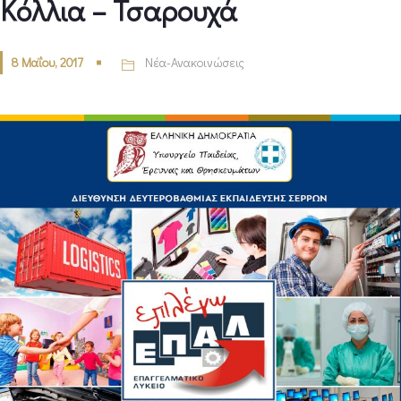
Κόλλια – Τσαρουχά
8 Μαΐου, 2017
Νέα-Ανακοινώσεις