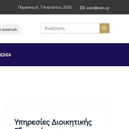
Παρασκευή, 7 Αυγούστου, 2026
eves@eves.gr
Search Button
Search
for:
στολή λειτουργίας της αλυσίδας σούπερ μάρκετ MERE στην Ελλάδα – Επισ
ΝΩΝΙΑ
Υπηρεσίες Διοικητικής