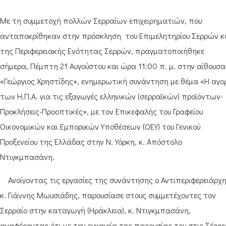
Με τη συμμετοχή πολλών Σερραίων επιχειρηματιών, που
ανταποκρίθηκαν στην πρόσκληση του Επιμελητηρίου Σερρών κ
της Περιφερειακής Ενότητας Σερρών, πραγματοποιήθηκε
σήμερα, Πέμπτη 21 Αυγούστου και ώρα 11:00 π. μ. στην αίθουσα
«Γεώργιος Χρηστίδης», ενημερωτική συνάντηση με θέμα «Η αγο
των Η.Π.Α. για τις εξαγωγές ελληνικών (σερραϊκών) προϊόντων-
Προκλήσεις-Προοπτικές», με τον Επικεφαλής του Γραφείου
Οικονομικών και Εμπορικών Υποθέσεων (ΟΕΥ) του Γενικού
Προξενείου της Ελλάδας στην Ν. Υόρκη, κ. Απόστολο
Ντιγκμπασάνη.
Ανοίγοντας τις εργασίες της συνάντησης ο Αντιπεριφερειάρχ
κ. Γιάννης Μωυσιάδης, παρουσίασε στους συμμετέχοντες τον
Σερραίο στην καταγωγή (Ηράκλεια), κ. Ντιγκμπασάνη,
αναφέροντας ότι με την ευκαιρία της παρουσίας του στις Σέρρε