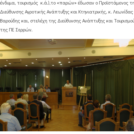
ένδυμα, τουρισμός κ.ά.),το «παρών» έδωσαν ο Προϊστάμενος τ
Διεύθυνσης Αγροτικής Ανάπτυξης και Κτηνιατρικής, κ. Λεωνίδας
Βαρούδης και, στελέχη της Διεύθυνσης Ανάπτυξης και Τουρισμο
της ΠΕ Σερρών.