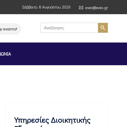
Σάββατο, 8 Αυγούστου, 2026
eves@eves.gr
Search Button
Search
for:
ναστολή λειτουργίας της αλυσίδας σούπερ μάρκετ MERE στην Ελλάδα – Ε
ΝΩΝΙΑ
Υπηρεσίες Διοικητικής