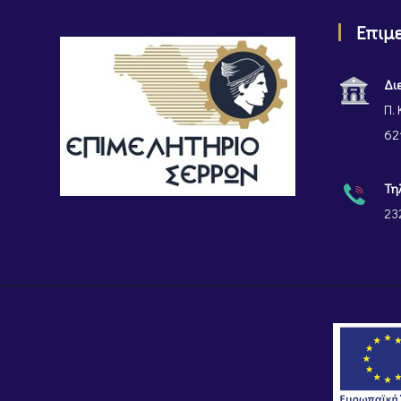
Επιμ
Δι
Π. 
62
Τη
23