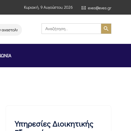
Κυριακή, 9 Αυγούστου, 2026
eves@eves.gr
Search Button
Search
for:
στολή λειτουργίας της αλυσίδας σούπερ μάρκετ MERE στην Ελλάδα – Επισ
ΝΩΝΙΑ
Υπηρεσίες Διοικητικής