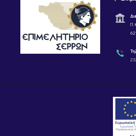
Δι
Π. 
62
Τη
23