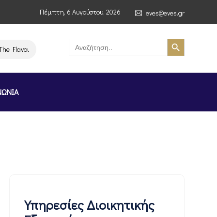
Πέμπτη, 6 Αυγούστου, 2026
eves@eves.gr
Search Button
Search
for:
lavours of Greece Stockholm Greek Month» (4–7/11/2026, Στοκχόλμη)
ΝΩΝΙΑ
Υπηρεσίες Διοικητικής