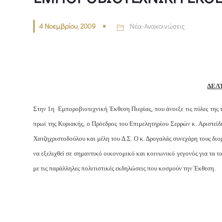
4 Νοεμβρίου, 2009
Νέα-Ανακοινώσεις
ΔΕΛ
Στην 1η Εμποροβιοτεχνική Έκθεση Πιερίας, που άνοιξε τις πύλες της
πρωί της Κυριακής, ο Πρόεδρος του Επιμελητηρίου Σερρών κ. Αριστεί
Χατζηχριστοδούλου και μέλη του Δ.Σ. O κ. Δρογαλάς συνεχάρη τους διο
να εξελιχθεί σε σημαντικό οικονομικό και κοινωνικό γεγονός για τα 
με τις παράλληλες πολιτιστικές εκδηλώσεις που κοσμούν την Έκθεση.