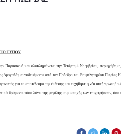
ΤΙΟ ΤΥΠΟΥ
 την Παρασκευή και ολοκληρώνεται την Τετάρτη 4 Νοεμβρίου, περιηγήθηκε, το
δης Δρογαλάς συνοδευόμενος από τον Πρόεδρο του Επιμελητηρίου Πιερίας Ηλία
ργανωτές για το αποτέλεσμα της έκθεσης και ευχήθηκε η νέα αυτή πρωτοβουλία
τοπικά δρώμενα, τόσο λόγω της μεγάλης συμμετοχής των επιχειρήσεων, όσο και