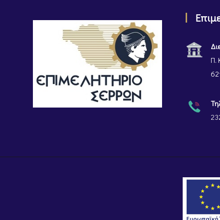
Επιμ
Δι
Π. 
62
Τη
23