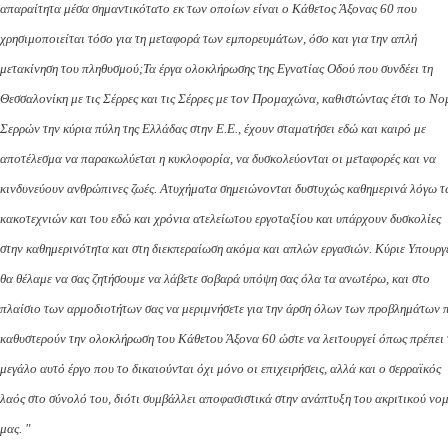
απαραίτητα μέσα σημαντικότατο εκ των οποίων είναι ο Κάθετος Άξονας 60 που
χρησιμοποιείται τόσο για τη μεταφορά των εμπορευμάτων, όσο και για την απλή
μετακίνηση του πληθυσμού;
Τα έργα ολοκλήρωσης της Εγνατίας Οδού που συνδέει τη
Θεσσαλονίκη με τις Σέρρες και τις Σέρρες με τον Προμαχώνα, καθιστώντας έτσι το Νο
Σερρών την κύρια πύλη της Ελλάδας στην Ε.Ε., έχουν σταματήσει εδώ και καιρό με
αποτέλεσμα να παρακωλύεται η κυκλοφορία, να δυσκολεύονται οι μεταφορές και να
κινδυνεύουν ανθρώπινες ζωές. Ατυχήματα σημειώνονται δυστυχώς καθημερινά λόγω 
κακοτεχνιών και του εδώ και χρόνια ατελείωτου εργοταξίου και υπάρχουν δυσκολίες
στην καθημερινότητα και στη διεκπεραίωση ακόμα και απλών εργασιών.
Κύριε Υπουργ
θα θέλαμε να σας ζητήσουμε να λάβετε σοβαρά υπόψη σας όλα τα ανωτέρω, και στο
πλαίσιο των αρμοδιοτήτων σας να μεριμνήσετε για την άρση όλων των προβλημάτων 
καθυστερούν την ολοκλήρωση του Κάθετου Άξονα 60 ώστε να λειτουργεί όπως πρέπει 
μεγάλο αυτό έργο που το δικαιούνται όχι μόνο οι επιχειρήσεις, αλλά και ο σερραϊκός
λαός στο σύνολό του, διότι συμβάλλει αποφασιστικά στην ανάπτυξη του ακριτικού νο
μας. "