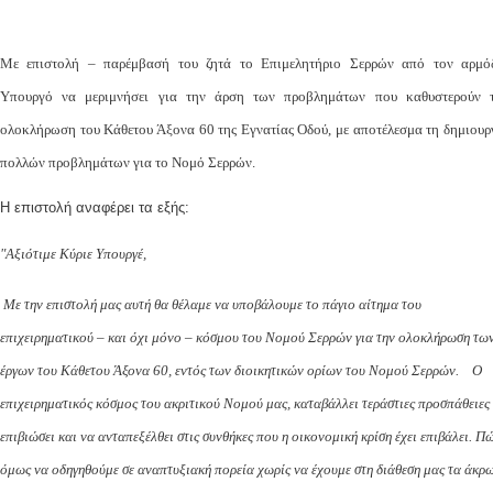
Με επιστολή – παρέμβασή του ζητά το Επιμελητήριο Σερρών από τον αρμό
Υπουργό να μεριμνήσει για την άρση των προβλημάτων που καθυστερούν 
ολοκλήρωση του Κάθετου Άξονα 60 της Εγνατίας Οδού, με αποτέλεσμα τη δημιουρ
πολλών προβλημάτων για το Νομό Σερρών.
Η επιστολή αναφέρει τα εξής:
"Αξιότιμε Κύριε Υπουργέ,
Με την επιστολή μας αυτή θα θέλαμε να υποβάλουμε το πάγιο αίτημα του
επιχειρηματικού – και όχι μόνο – κόσμου του Νομού Σερρών για την ολοκλήρωση τω
έργων του Κάθετου Άξονα 60, εντός των διοικητικών ορίων του Νομού Σερρών.
Ο
επιχειρηματικός κόσμος του ακριτικού Νομού μας, καταβάλλει τεράστιες προσπάθειες
επιβιώσει και να ανταπεξέλθει στις συνθήκες που η οικονομική κρίση έχει επιβάλει. Π
όμως να οδηγηθούμε σε αναπτυξιακή πορεία χωρίς να έχουμε στη διάθεση μας τα άκρ