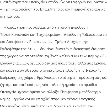
Η απάντηση του Υπουργείου Υποδομών Μεταφορών και Δικτύω
– Η μη ικανοποίηση του Επιμελητηρίου και η εμμονή στο αρχικό
αίτημά του.
Η απάντηση που λάβαμε από τη Γενική Διεύθυνση
Τηλεπικοινωνιών και Ταχυδρομείων – Διεύθυνση Ραδιοφάσματο
και Δορυφορικών Επικοινωνιών -Τμήμα Διαχείρησης
Ραδιοφάσματος ότι «……δεν είναι δυνατόν η διοικητική διαίρεση
της χώρας να αποτελέσει τη βάση καθορισμού των περιοχικών
ζωνών (ΠΖ)……..», όχι μόνο δεν μας ικανοποιεί, αλλά μας βρίσκει
και κάθετα αντίθετους στα κριτήρια επιλογής της ψηφιακής
διαίρεσης της χώρας. Εμμένουμε στο αίτημα – πρότασή μας κα
ζητάμε και από εσάς ως νέα πολιτική ηγεσία στο αρμόδιο
Υπουργείο ηγεσία άμεσα να αλλάξει Περιφέρεια μετάδοσης ο
Νομός Σερρών και να υπαχθεί στην Περιφέρεια Κεντρικής
Μακεδονίας, όπου υπάγεται και διοικητικά, έχοντας την