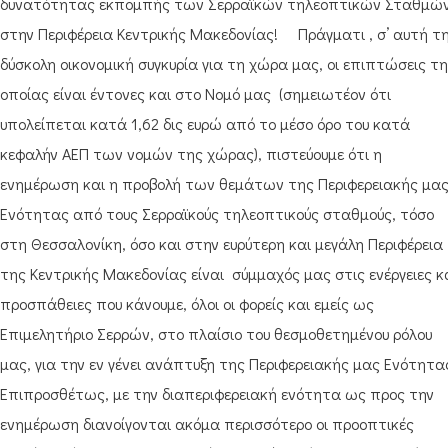
δυνατότητας εκπομπής των Σερραϊκών τηλεοπτικών Σταθμώ
στην Περιφέρεια Κεντρικής Μακεδονίας! Πράγματι , σ’ αυτή τ
δύσκολη οικονομική συγκυρία για τη χώρα μας, οι επιπτώσεις τ
οποίας είναι έντονες και στο Νομό μας (σημειωτέον ότι
υπολείπεται κατά 1,62 δις ευρώ από το μέσο όρο του κατά
κεφαλήν ΑΕΠ των νομών της χώρας), πιστεύουμε ότι η
ενημέρωση και η προβολή των θεμάτων της Περιφερειακής μα
Ενότητας από τους Σερραϊκούς τηλεοπτικούς σταθμούς, τόσο
στη Θεσσαλονίκη, όσο και στην ευρύτερη και μεγάλη Περιφέρεια
της Κεντρικής Μακεδονίας είναι σύμμαχός μας στις ενέργειες κ
προσπάθειες που κάνουμε, όλοι οι φορείς και εμείς ως
Επιμελητήριο Σερρών, στο πλαίσιο του θεσμοθετημένου ρόλου
μας, για την εν γένει ανάπτυξη της Περιφερειακής μας Ενότητα
Επιπροσθέτως, με την διαπεριφερειακή ενότητα ως προς την
ενημέρωση διανοίγονται ακόμα περισσότερο οι προοπτικές