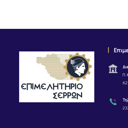
Επιμ
Δι
Π. 
62
Τη
23