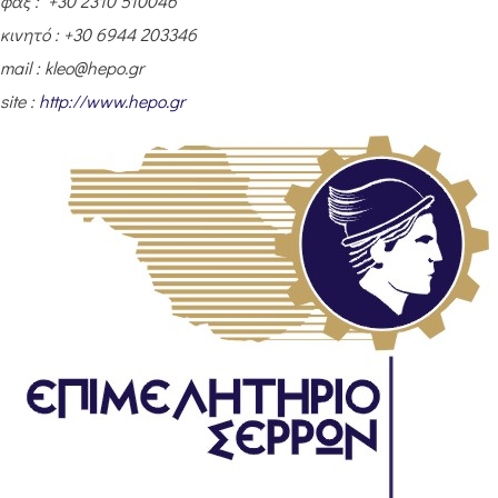
φαξ : +30 2310 510046
κινητό : +30 6944 203346
mail : kleo@hepo.gr
site :
http://www.hepo.gr