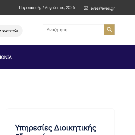
Παρασκευή, 7 Αυγούστου, 2026
eves@eves.gr
Search Button
Search
for:
τολή λειτουργίας της αλυσίδας σούπερ μάρκετ MERE στην Ελλάδα – Επιστ
ΝΩΝΙΑ
Υπηρεσίες Διοικητικής