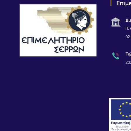
Επιμ
Δι
Π. 
62
Τη
23