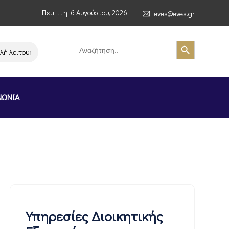
Πέμπτη, 6 Αυγούστου, 2026
eves@eves.gr
Search Button
Search
for:
λειτουργίας της αλυσίδας σούπερ μάρκετ MERE στην Ελλάδα – Επιστολή Α
ΝΩΝΙΑ
Υπηρεσίες Διοικητικής