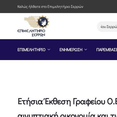
Καλώς ήλθατε στο Επιμελητήριο Σερρών
Παρέμβαση του Επιμελητηρίου Σερρών για
ΕΠΙΜΕΛΗΤΗΡΙΟ
ΕΝΗΜΕΡΩΣΗ
ΠΑΡΕΜΒΑΣ
Ετήσια Έκθεση Γραφείου Ο.Ε
αιγυπτιακή οικονομία και τι