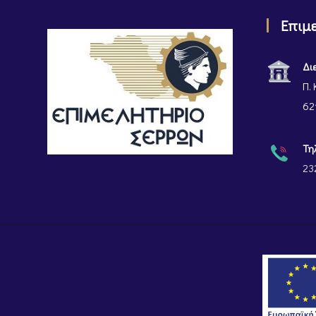
Επιμ
Δι
Π. 
62
Τη
23