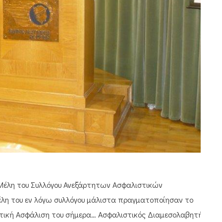
 Μέλη του Συλλόγου Ανεξάρτητων Ασφαλιστικών
έλη του εν λόγω συλλόγου μάλιστα πραγματοποίησαν το
ιωτική Ασφάλιση του σήμερα… Ασφαλιστικός Διαμεσολαβητής