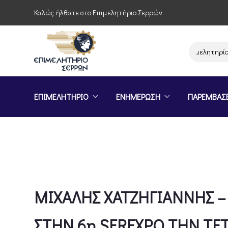
Καλώς ήλθατε στο Επιμελητήριο Σερρών
Παρέμβαση του Επιμελητηρίου Σερρών
ΕΠΙΜΕΛΗΤΗΡΙΟ
ΕΝΗΜΕΡΩΣΗ
ΠΑΡΕΜΒΑΣ
ΜΙΧΑΛΗΣ ΧΑΤΖΗΓΙΑΝΝΗΣ –
ΣΤΗΝ 6η SEREXPO ΤΗΝ ΤΕ