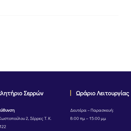
ελητήριο Σερρών
Ωράριο Λειτουργίας
εύθυνση
Δευτέρα – Παρασκευή:
Κωστοπούλου 2, Σέρρες Τ. Κ.
8:00 πμ – 15:00 μμ
122