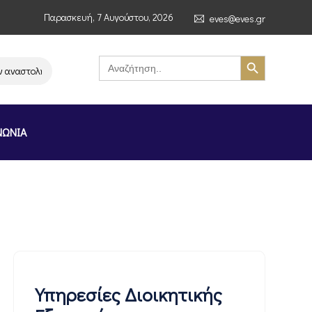
Παρασκευή, 7 Αυγούστου, 2026
eves@eves.gr
Search Button
Search
for:
ολή λειτουργίας της αλυσίδας σούπερ μάρκετ MERE στην Ελλάδα – Επιστο
ΝΩΝΙΑ
Υπηρεσίες Διοικητικής