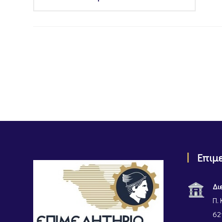
Επιμ
Δι
Π. 
62