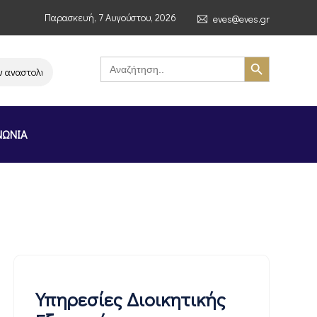
Παρασκευή, 7 Αυγούστου, 2026
eves@eves.gr
Search Button
Search
for:
στολή λειτουργίας της αλυσίδας σούπερ μάρκετ MERE στην Ελλάδα – Επισ
ΝΩΝΙΑ
Υπηρεσίες Διοικητικής