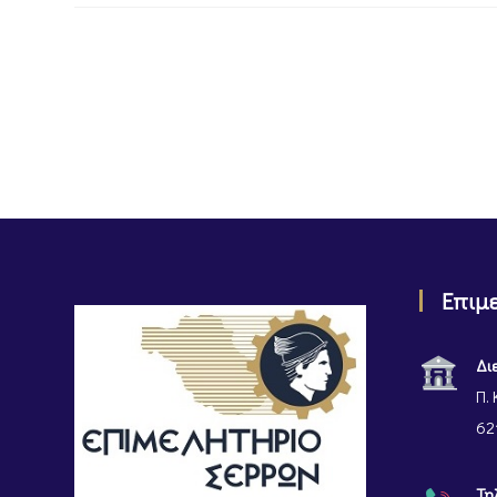
Επιμ
Δι
Π. 
62
Τη