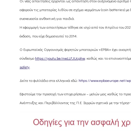
Οι νέες απαιτήσεις έρχονται ως απάντηση στον αυξανόμενο αριθμό
αφορούν τις μπαταρίες λιθίου σε σχήμα κερμάτων (coin batteries) με 
συσκευασία ανθεκτική για παιδιά.
Η εφαρμογή των απαιτήσεων τέθηκε σε ισχύ από τον Απρίλιο του 202
έκδοση, που είχε δημοσιευτεί το 2014.
Ο Ευρωπαϊκός Οργανισμός φορητών μπαταριών «EPBA» έχει αναρτήσε
σύνδεσμο
https://youtu.be/nwLLFJUcphw
, καθώς και το επισυναπτόμ
safety
.
Δείτε το φυλλάδιο στα ελληνικά εδώ:
https://www.epbaeurope.net/wp-c
Εφιστούμε την προσοχή των επιχειρήσεων – μελών μας καθώς το προ
Ανάπτυξης και Περιβάλλοντος της Π.Ε. Σερρών σχετικά με την τήρησ 