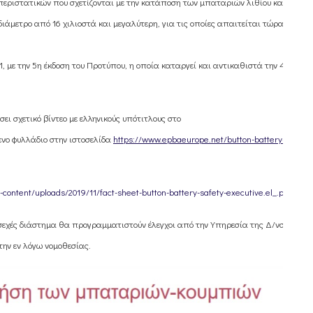
 περιστατικών που σχετίζονται με την κατάποση των μπαταριών λιθίου και
διάμετρο από 16 χιλιοστά και μεγαλύτερη, για τις οποίες απαιτείται τώρα
1, με την 5η έκδοση του Προτύπου, η οποία καταργεί και αντικαθιστά την 4η
ι σχετικό βίντεο με ελληνικούς υπότιτλους στο
ενο φυλλάδιο στην ιστοσελίδα
https://www.epbaeurope.net/button-battery-
ontent/uploads/2019/11/fact-sheet-button-battery-safety-executive.el_.pdf
σεχές διάστημα θα προγραμματιστούν έλεγχοι από την Υπηρεσία της Δ/νσης
την εν λόγω νομοθεσίας.