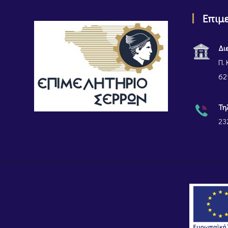
Επιμ
Δι
Π. 
62
Τη
23