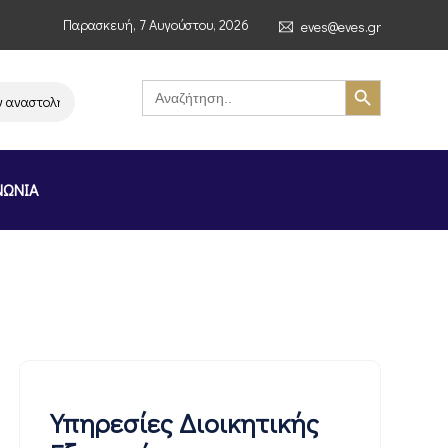
Παρασκευή, 7 Αυγούστου, 2026
eves@eves.gr
Search Button
Search
for:
ναστολή λειτουργίας της αλυσίδας σούπερ μάρκετ MERE στην Ελλάδα – Επ
ΝΩΝΙΑ
Υπηρεσίες Διοικητικής