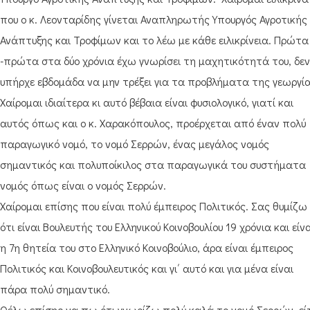
που ο κ. Λεονταρίδης γίνεται Αναπληρωτής Υπουργός Αγροτικής
Ανάπτυξης και Τροφίμων και το λέω με κάθε ειλικρίνεια. Πρώτα
-πρώτα στα δύο χρόνια έχω γνωρίσει τη μαχητικότητά του, δεν
υπήρχε εβδομάδα να μην τρέξει για τα προβλήματα της γεωργία
Χαίρομαι ιδιαίτερα κι αυτό βέβαια είναι φυσιολογικό, γιατί και
αυτός όπως και ο κ. Χαρακόπουλος, προέρχεται από έναν πολύ
παραγωγικό νομό, το νομό Σερρών, ένας μεγάλος νομός
σημαντικός και πολυποίκιλος στα παραγωγικά του συστήματα
νομός όπως είναι ο νομός Σερρών.
Χαίρομαι επίσης που είναι πολύ έμπειρος Πολιτικός. Σας θυμίζω
ότι είναι Βουλευτής του Ελληνικού Κοινοβουλίου 19 χρόνια και είν
η 7η θητεία του στο Ελληνικό Κοινοβούλιο, άρα είναι έμπειρος
Πολιτικός και Κοινοβουλευτικός και γι΄ αυτό και για μένα είναι
πάρα πολύ σημαντικό.
Θέλω επίσης να πω ότι γνωρίζω πολύ καλά το νομό Σερρών, εί