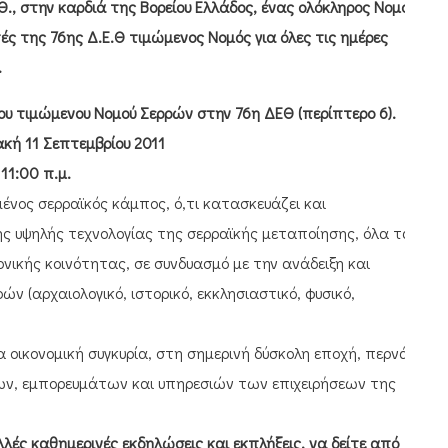
Θ., στην καρδιά της Βορείου Ελλάδος, ένας ολόκληρος Νομός
ές της 76ης Δ.Ε.Θ τιμώμενος Νομός για όλες τις ημέρες
.
ου τιμώμενου Νομού Σερρών στην 76η ΔΕΘ (περίπτερο 6).
ακή 11 Σεπτεμβρίου 2011
11:00 π.μ.
ένος σερραϊκός κάμπος, ό,τι κατασκευάζει και
ης υψηλής τεχνολογίας της σερραϊκής μεταποίησης, όλα τα
νικής κοινότητας, σε συνδυασμό με την ανάδειξη και
ν (αρχαιολογικό, ιστορικό, εκκλησιαστικό, φυσικό,
οικονομική συγκυρία, στη σημερινή δύσκολη εποχή, περνά
ων, εμπορευμάτων και υπηρεσιών των επιχειρήσεων της
λές καθημερινές εκδηλώσεις και εκπλήξεις, να δείτε από