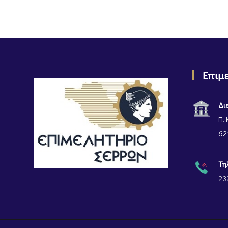
Επιμ
Δι
Π. 
62
Τη
23