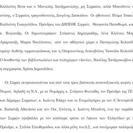
Καλλιόπη Βέτα και ο Μανώλης Χατζημανώλης, μη Σερραίοι, αλλά Μακεδόνες 
επίσης, ο Σερραίος τραγουδοποιός, Διογένης Δασκάλου. Οι ηθοποιοί: Βίλμα Τσακί
Καλλιόπη Ευαγγελίδου, Πρόεδρος του ΔΗΠΕΘΕ Σερρών, Θεοφανία Παπαθωμά, κα
κ. Βογιατζής. Οι δημοσιογράφοι: Στέφανος Δημητριάδης, Λίνα Κλείτου, Μα
Αραμπατζή, Μαρία Νικόλτσιου, από τον αθλητικό χώρο ο Παναγιώτης Κελεσίδ
πρώην διεθνής τερματοφύλακας και η Ολυμπιονίκης δισκοβόλος Τασούλα Κελεσίδ
Ο διευθυντής των βιβλιοπωλείων και πολυχώρων «Ιανός», Βασίλης Χατζηιακώβου 
η συγγραφέας Χρύσα Δημουλίδου.
Οι Σέρρες εκπροσωπούνται και από τους τρεις βασικούς αναπτυξιακούς φορείς 
Νομού, δηλαδή τη Ν.Α., με το Νομάρχη, κ. Στέφανο Φωτιάδη, τον Πρόεδρο της Τ
και Δήμαρχο Σερραίων, κ. Ιωάννη Βλάχο και το Επιμελητήριο με τον Α΄Αντιπρόεδ
κ. Καλαϊτζή Αθανάσιο και τον Οικ. Επόπτη, κ. Ιωάννη Μπαλίτη, ενώ την παράδ
των Σερρών προβάλλει με τον καλύτερο τρόπο το Λύκειο των Ελληνίδων με 
Πρόεδρο, κ. Στέλλα Ελευθεριάδου, και άλλα μέλη του Δ.Σ., και πανέμορφα παλληκά