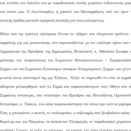
και κοπέλες του Λυκείου που με παραδοσιακές στολές χορεύουν ενδεικτικούς χορ
του τόπου μας. Ο Λεοντόκαρδος, η μασκότ του Πανσερραϊκού, υπό τον ύμνο 
τοπικής ομάδας αποτελεί ευχάριστη έκπληξη για τους καλεσμένους.
Μέσα από την κρατική τηλεόραση δίνεται το «βήμα» στα εξαιρετικά προϊόντα 
σερραϊκής γης και μεταποίησης, που παρουσιάζονται με τον καλύτερο τρόπο από 
Αρχιμάγειρα της Προεδρίας της Δημοκρατίας, Βιταστιανό, κ. Αθανάσιο Σκούρα, 
μάστορες και εκπροσώπους του Σωματείου Μπουγατσοποιών – Ζαχαροπλασ
Σερρών και του Σωματείου Εστιατόρων συναφών Επαγγελμάτων, Σερρών και γίνον
γνωστά στους απανταχού της γης Έλληνες. Αξίζει να σημειωθεί ότι όλα τα σερρα
εδέσματα μεταφέρθηκαν από τις Σέρρες και παρασκευάστηκαν στην Αθήνα από τ
Σερραίους εστιάτορες, στο εστιατόριο του Προέδρου της Πανελλήνιας Ομοσπονδ
Εστιατόρων, κ. Τσάκου, ενώ άλλα παρασκευάστηκαν επί τόπου πριν από τα γυρίσμα
Έτσι, η μπουγάτσα, ο ακανές, το τουλουμπάκι, ο καβουρμάς από βουβαλίσιο κρέας 
Κερκίνης και του Παγγαίου, τα λουκάνικα Τζουμαγιάς, το παραδοσιακό χειροποί
σουβλάκι Σερρών, το ούζο, το τσίπουρο, τα κρασιά, και άλλα εξαίρετα προϊόντα μ