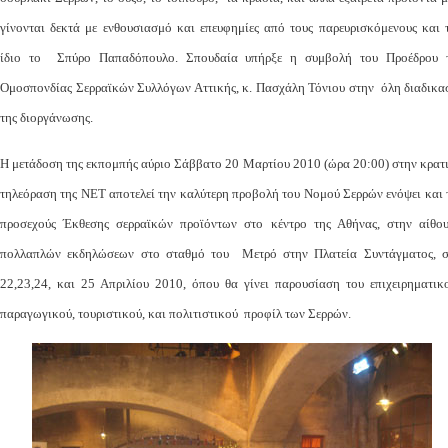
γίνονται δεκτά με ενθουσιασμό και επευφημίες από τους παρευρισκόμενους και 
ίδιο το Σπύρο Παπαδόπουλο. Σπουδαία υπήρξε η συμβολή του Προέδρου 
Ομοσπονδίας Σερραϊκών Συλλόγων Αττικής, κ. Πασχάλη Τόνιου στην όλη διαδικα
της διοργάνωσης.
Η μετάδοση της εκπομπής αύριο Σάββατο 20 Μαρτίου 2010 (ώρα 20:00) στην κρατ
τηλεόραση της ΝΕΤ αποτελεί την καλύτερη προβολή του Νομού Σερρών ενόψει και 
προσεχούς Έκθεσης σερραϊκών προϊόντων στο κέντρο της Αθήνας, στην αίθο
πολλαπλών εκδηλώσεων στο σταθμό του Μετρό στην Πλατεία Συντάγματος, σ
22,23,24, και 25 Απριλίου 2010, όπου θα γίνει παρουσίαση του επιχειρηματικ
παραγωγικού, τουριστικού, και πολιτιστικού προφίλ των Σερρών.