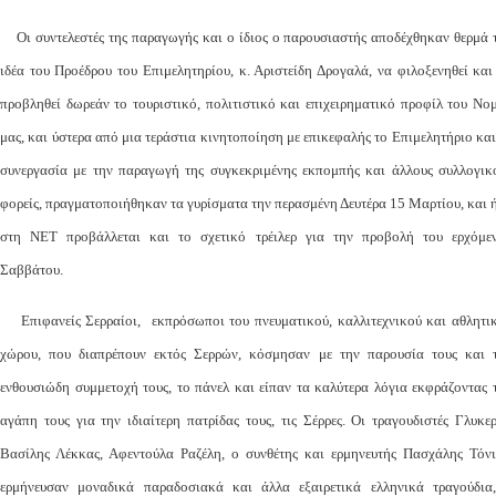
Οι συντελεστές της παραγωγής και ο ίδιος ο παρουσιαστής αποδέχθηκαν θερμά 
ιδέα του Προέδρου του Επιμελητηρίου, κ. Αριστείδη Δρογαλά, να φιλοξενηθεί και
προβληθεί δωρεάν το τουριστικό, πολιτιστικό και επιχειρηματικό προφίλ του Νο
μας, και ύστερα από μια τεράστια κινητοποίηση με επικεφαλής το Επιμελητήριο και
συνεργασία με την παραγωγή της συγκεκριμένης εκπομπής και άλλους συλλογικ
φορείς, πραγματοποιήθηκαν τα γυρίσματα την περασμένη Δευτέρα 15 Μαρτίου, και 
στη ΝΕΤ προβάλλεται και το σχετικό τρέιλερ για την προβολή του ερχόμε
Σαββάτου.
Επιφανείς Σερραίοι, εκπρόσωποι του πνευματικού, καλλιτεχνικού και αθλητι
χώρου, που διαπρέπουν εκτός Σερρών, κόσμησαν με την παρουσία τους και 
ενθουσιώδη συμμετοχή τους, το πάνελ και είπαν τα καλύτερα λόγια εκφράζοντας 
αγάπη τους για την ιδιαίτερη πατρίδας τους, τις Σέρρες. Οι τραγουδιστές Γλυκερ
Βασίλης Λέκκας, Αφεντούλα Ραζέλη, ο συνθέτης και ερμηνευτής Πασχάλης Τόνι
ερμήνευσαν μοναδικά παραδοσιακά και άλλα εξαιρετικά ελληνικά τραγούδια