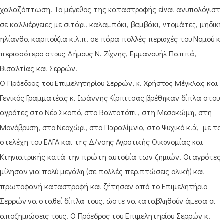
χαλαζόπτωση. Το μέγεθος της καταστροφής είναι ανυπολόγισ
σε καλλιέργειες με σιτάρι, καλαμπόκι, βαμβάκι, ντομάτες, μηδικ
ηλίανθο, καρπούζια κ.λ.π. σε πάρα πολλές περιοχές του Νομού κ
περισσότερο στους Δήμους Ν. Ζίχνης, Εμμανουήλ Παππά,
Βισαλτίας και Σερρών.
Ο Πρόεδρος του Επιμελητηρίου Σερρών, κ. Χρήστος Μέγκλας και 
Γενικός Γραμματέας κ. Ιωάννης Κίρπιτσας βρέθηκαν δίπλα στο
αγρότες στο Νέο Σκοπό, στο Βαλτοτόπι , στη Μεσοκώμη, στη
Μονόβρυση, στο Νεοχώρι, στο Παραλίμνιο, στο Ψυχικό κ.ά, με τ
στελέχη του ΕΛΓΑ και της Δ/νσης Αγροτικής Οικονομίας και
Κτηνιατρικής κατά την πρώτη αυτοψία των ζημιών. Οι αγρότε
μίλησαν για πολύ μεγάλη (σε πολλές περιπτώσεις ολική) και
πρωτοφανή καταστροφή και ζήτησαν από το Επιμελητήριο
Σερρών να σταθεί δίπλα τους, ώστε να καταβληθούν άμεσα οι
αποζημιώσεις τους. Ο Πρόεδρος του Επιμελητηρίου Σερρών κ.