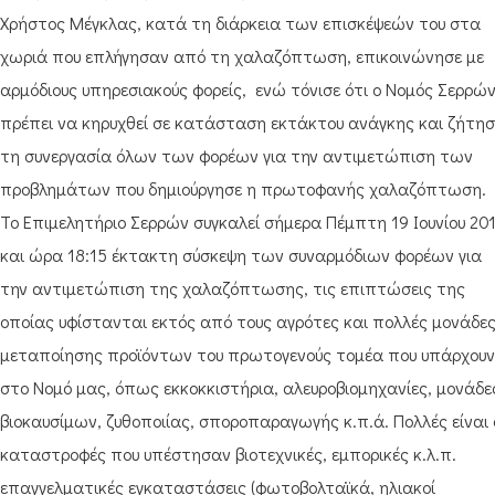
Χρήστος Μέγκλας, κατά τη διάρκεια των επισκέψεών του στα
χωριά που επλήγησαν από τη χαλαζόπτωση, επικοινώνησε με
αρμόδιους υπηρεσιακούς φορείς, ενώ τόνισε ότι ο Νομός Σερρώ
πρέπει να κηρυχθεί σε κατάσταση εκτάκτου ανάγκης και ζήτησ
τη συνεργασία όλων των φορέων για την αντιμετώπιση των
προβλημάτων που δημιούργησε η πρωτοφανής χαλαζόπτωση.
Το Επιμελητήριο Σερρών συγκαλεί σήμερα Πέμπτη 19 Ιουνίου 20
και ώρα 18:15 έκτακτη σύσκεψη των συναρμόδιων φορέων για
την αντιμετώπιση της χαλαζόπτωσης, τις επιπτώσεις της
οποίας υφίστανται εκτός από τους αγρότες και πολλές μονάδε
μεταποίησης προϊόντων του πρωτογενούς τομέα που υπάρχουν
στο Νομό μας, όπως εκκοκκιστήρια, αλευροβιομηχανίες, μονάδε
βιοκαυσίμων, ζυθοποιίας, σποροπαραγωγής κ.π.ά. Πολλές είναι 
καταστροφές που υπέστησαν βιοτεχνικές, εμπορικές κ.λ.π.
επαγγελματικές εγκαταστάσεις (φωτοβολταϊκά, ηλιακοί