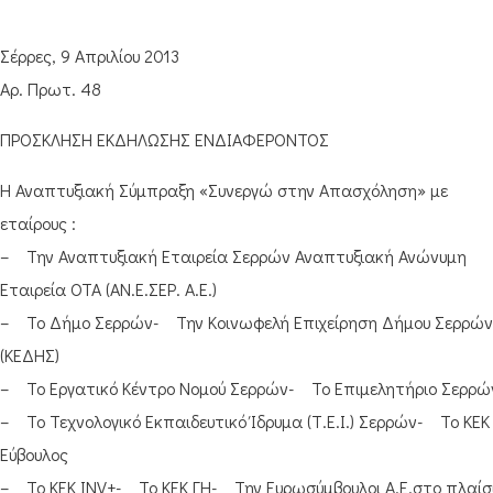
Σέρρες, 9 Απριλίου 2013
Αρ. Πρωτ. 48
ΠΡΟΣΚΛΗΣΗ ΕΚΔΗΛΩΣΗΣ ΕΝΔΙΑΦΕΡΟΝΤΟΣ
Η Αναπτυξιακή Σύμπραξη «Συνεργώ στην Απασχόληση» με
εταίρους :
– Την Αναπτυξιακή Εταιρεία Σερρών Αναπτυξιακή Ανώνυμη
Εταιρεία ΟΤΑ (ΑΝ.Ε.ΣΕΡ. Α.Ε.)
– Το Δήμο Σερρών- Την Κοινωφελή Επιχείρηση Δήμου Σερρών
(ΚΕΔΗΣ)
– Το Εργατικό Κέντρο Νομού Σερρών- Το Επιμελητήριο Σερρώ
– Το Τεχνολογικό Εκπαιδευτικό Ίδρυμα (Τ.Ε.Ι.) Σερρών- Το ΚΕΚ
Εύβουλος
– Το ΚΕΚ INV+- Το ΚΕΚ ΓΗ- Την Ευρωσύμβουλοι Α.Ε.στο πλαίσ