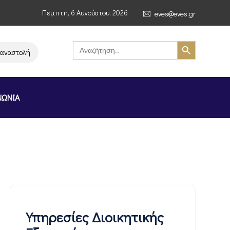
Πέμπτη, 6 Αυγούστου, 2026
eves@eves.gr
Search Button
Search
for:
λή λειτουργίας της αλυσίδας σούπερ μάρκετ MERE στην Ελλάδα – Επιστο
ΝΩΝΙΑ
Υπηρεσίες Διοικητικής