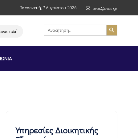
Παρασκευή, 7 Αυγούστου, 2026
eves@eves.gr
Search Button
Search
for:
ολή λειτουργίας της αλυσίδας σούπερ μάρκετ MERE στην Ελλάδα – Επιστο
ΝΩΝΙΑ
Υπηρεσίες Διοικητικής